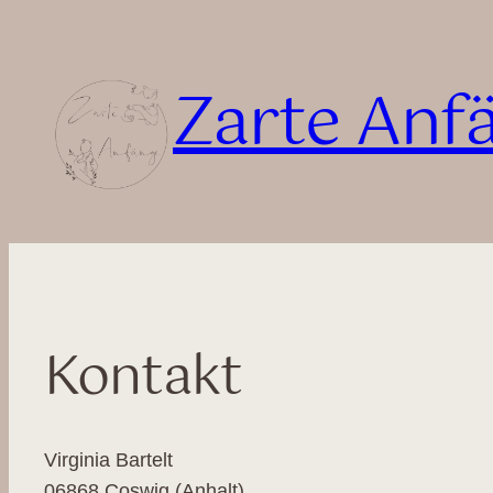
Zum
Inhalt
Zarte Anf
springen
Kontakt
Virginia Bartelt
06868 Coswig (Anhalt)